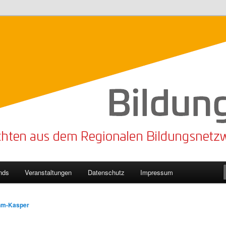
n Bildungsnetzwerk des Kreises Lippe
sticker
nds
Veranstaltungen
Datenschutz
Impressum
hm-Kasper