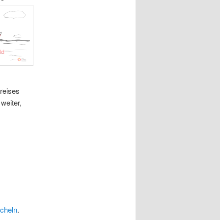
reises
weiter,
cheln
.