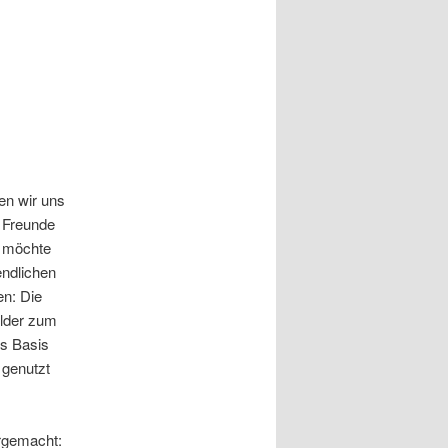
en wir uns
d Freunde
e möchte
endlichen
en: Die
ilder zum
s Basis
 genutzt
orgemacht: