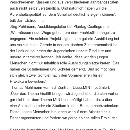
verschiedenen Klassen und aus verschiedenen Jahrgangsstufen
auch nicht selbstverständlich. Und natürlich haben wir die
Aufenthaltsqualität auf dem Schulhof deutlich steigern können“,
teilt Jan Elstrod mit.
Jörg Pohlmann, Ausbildungsleiter bei Plantag Coatings meint:
„Wir müssen neue Wege gehen, um dem Fachkräftemangel zu
begegnen. Ein solches Projekt eignet sich gut die Ausbildung bei
uns vorzustellen. Gerade in der praktischen Zusammenarbeit bei
der Lackierung lernen die Jugendlichen unsere Produkte und
unsere Mitarbeiter kennen. Ich denke, dass wir den jungen
Menschen nicht nur inhaltlich tolle Ausbildungsplätze bieten. Das
haben die Schülerinnen und Schüler gemerkt. Und so möchten
sich gleich zwei Schüler nach den Sommerferien für ein
Praktikum bewerben.“
Thomas Mahlmann vom zdi-Zentrum Lippe.MINT resümiert:
„Über das Thema Graffiti bringen wir Jugendliche, die sich vorher
gar nicht mit dem Thema MINT beschäftigt haben, dazu über
eine Ausbildung oder ein Studium in dem Bereich nachzudenken.
Diese jungen Menschen brauchen wir auf dem Arbeitsmarkt.
Daher organisieren und fördern wir gerne solche tollen Projekte.“
Sogar die benachbarte Kita „Mix Max“ ist spontan zum Teil des