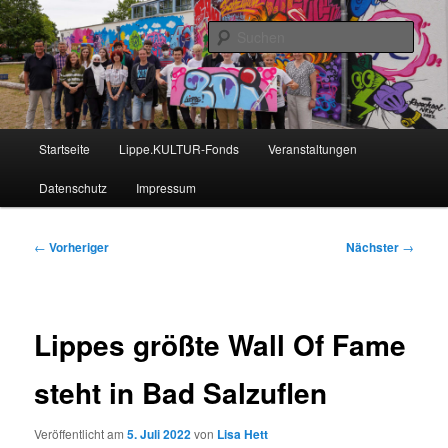
Zum
Nachrichten aus dem regionalen Bildungsnetzwerk des Kreises Lippe
primären
Such
Inhalt
springen
Lippe Bildungsticker
Hauptmenü
Startseite
Lippe.KULTUR-Fonds
Veranstaltungen
Datenschutz
Impressum
Beitragsnavigation
←
Vorheriger
Nächster
→
Lippes größte Wall Of Fame
steht in Bad Salzuflen
Veröffentlicht am
5. Juli 2022
von
Lisa Hett