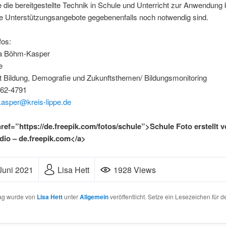
 die bereitgestellte Technik in Schule und Unterricht zur Anwendun
e Unterstützungsangebote gegebenenfalls noch notwendig sind.
fos:
ia Böhm-Kasper
e
t Bildung, Demografie und Zukunftsthemen/ Bildungsmonitoring
/62-4791
asper@kreis-lippe.de
ref=”https://de.freepik.com/fotos/schule”>Schule Foto erstellt 
dio – de.freepik.com</a>
Lisa Hett
1928 Views
Juni 2021
rag wurde von
Lisa Hett
unter
Allgemein
veröffentlicht. Setze ein Lesezeichen für d