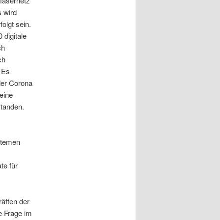
fasernetz
 wird
olgt sein.
 digitale
ch
ch
 Es
der Corona
eine
standen.
stemen
te für
räften der
e Frage im