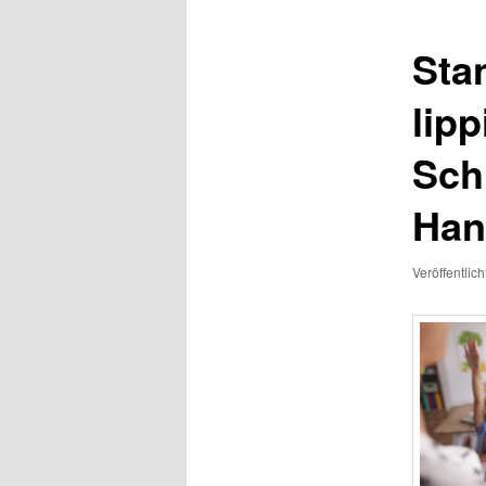
Sta
lip
Sch
Han
Veröffentlic