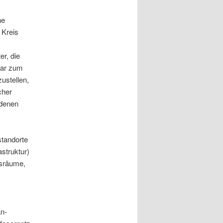
s
he
 Kreis
r, die
war zum
ustellen,
cher
 denen
standorte
struktur)
tsräume,
n-