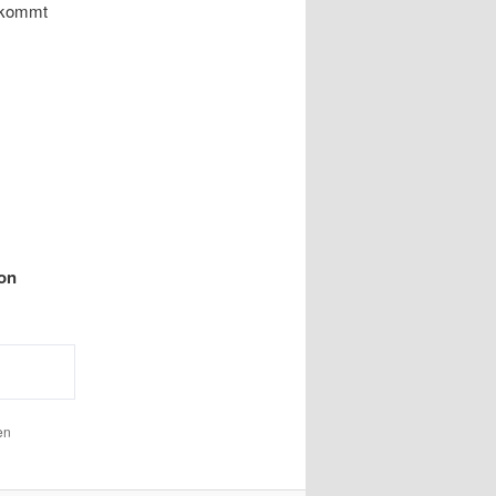
g kommt
von
en