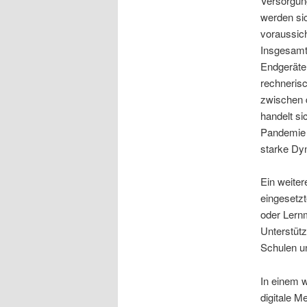
Versorgung
werden si
voraussich
Insgesamt 
Endgeräte 
rechneris
zwischen 
handelt s
Pandemie u
starke Dyn
Ein weiter
eingesetz
oder Lern
Unterstütz
Schulen un
In einem w
digitale M