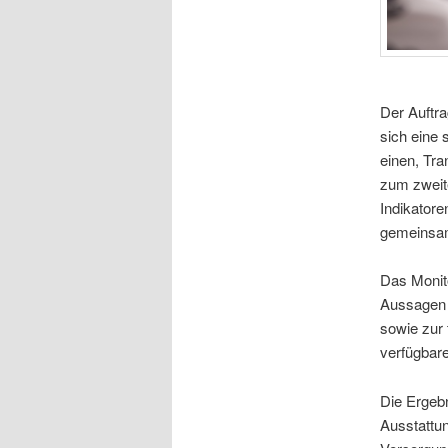
Der Auftra
sich eine
einen, Tra
zum zweite
Indikatore
gemeinsam
Das Monito
Aussagen 
sowie zur
verfügbar
Die Ergebn
Ausstattu