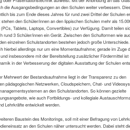
 oder Präsentationstechnik aufweist. Mit der Anbindung an das Glas
ch die Ausgangsbedingungen an den Schulen weiter verbessern. Dies
tlich bis zum Ende dieses Jahres für rund zwei Drittel der Schulen erf
stehen den Schüler/innen an den lippischen Schulen mehr als 15.000
(PCs, Tablets, Laptops, Convertibles) zur Verfügung. Damit teilen si
ch rund 3 Schüler/innen ein Gerät. Zwischen den Schulformen wie au
den einzelnen Schulstandorten bestehen jedoch große Unterschiede.
ich hierbei allerdings nur um eine Momentaufnahme; gerade im Zuge 
nd insbesondere mit der Bereitstellung zusätzlicher Fördermittel ist 
amik in der Verbesserung der digitalen Ausstattung der Schulen ent
er Mehrwert der Bestandsaufnahme liegt in der Transparenz zu den
ten pädagogischen Netzwerken, Cloudspeichern, Chat- und Videosy
managementsystemen an den Schulstandorten. So können gezielte
ungsangebote, wie auch Fortbildungs- und kollegiale Austauschforma
d Lehrkräfte entwickelt werden.
eiteren Baustein des Monitorings, soll mit einer Befragung von Lehrk
edieneinsatz an den Schulen näher untersucht werden. Dabei steht di