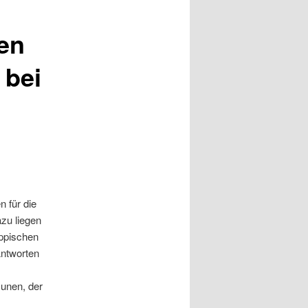
den
 bei
n für die
azu liegen
ippischen
Antworten
unen, der