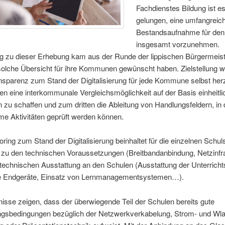
Fachdienstes Bildung ist e
gelungen, eine umfangreic
Bestandsaufnahme für den
insgesamt vorzunehmen.
g zu dieser Erhebung kam aus der Runde der lippischen Bürgermeiste
 solche Übersicht für ihre Kommunen gewünscht haben. Zielstellung 
nsparenz zum Stand der Digitalisierung für jede Kommune selbst herz
n eine interkommunale Vergleichsmöglichkeit auf der Basis einheitli
n zu schaffen und zum dritten die Ableitung von Handlungsfeldern, in
e Aktivitäten geprüft werden können.
ring zum Stand der Digitalisierung beinhaltet für die einzelnen Schul
zu den technischen Voraussetzungen (Breitbandanbindung, Netzinfra
 technischen Ausstattung an den Schulen (Ausstattung der Unterrich
e Endgeräte, Einsatz von Lernmanagementsystemen…).
isse zeigen, dass der überwiegende Teil der Schulen bereits gute
ngsbedingungen bezüglich der Netzwerkverkabelung, Strom- und Wla