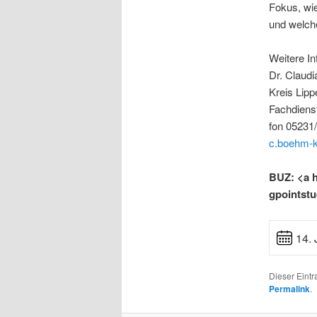
Fokus, wie
und welch
Weitere In
Dr. Claud
Kreis Lipp
Fachdiens
fon 05231
c.boehm-k
BUZ: <a h
gpointstu
14. 
Dieser Eint
Permalink
.