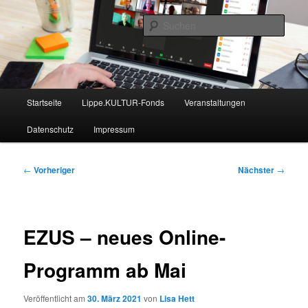
Zum
Nachrichten aus dem regionalen Bildungsnetzwerk des Kreises Lippe
primären
Such
Inhalt
springen
Lippe Bildungsticker
Hauptmenü
Startseite
Lippe.KULTUR-Fonds
Veranstaltungen
Datenschutz
Impressum
Beitragsnavigation
←
Vorheriger
Nächster
→
EZUS – neues Online-
Programm ab Mai
Veröffentlicht am
30. März 2021
von
Lisa Hett