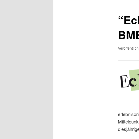
“Ec
BM
Veröffentlic
erlebnisor
Mittelpun
diesjähri