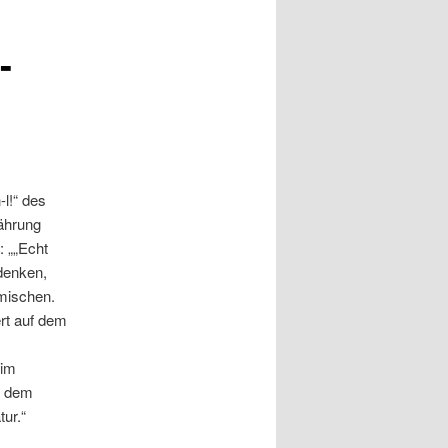
-
l!“ des
ährung
: „„Echt
denken,
mischen.
rt auf dem
 im
t dem
ur.“