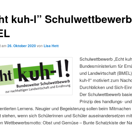
ht kuh-l” Schulwettbewerb
EL
ht am
26. Oktober 2020
von
Lisa Hett
Schulwettbewerb „Echt kuh-
Bundesministerium für Ern
und Landwirtschaft (BMEL)
kuh-l!“ motiviert zum Nach
Durchblicken und Sich-Ein
Der Schulwettbewerb basie
Prinzip des handlungs- und
ientierten Lernens. Neugier und Begeisterung sollen beim Mitmachen
kt stehen, wenn sich Schülerinnen und Schüler auseinandersetzen mi
gen Wettbewerbsmotto: Obst und Gemüse – Bunte Schatzkiste der Nat