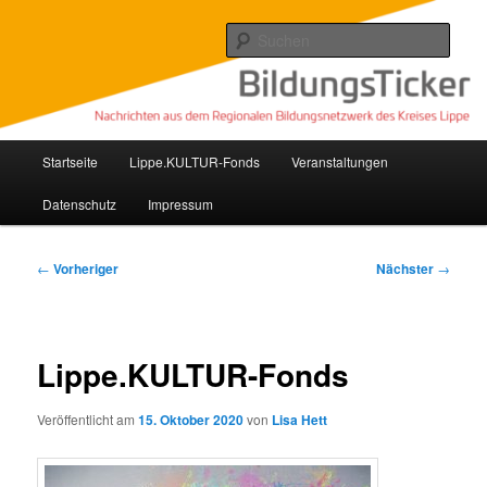
Zum
Nachrichten aus dem regionalen Bildungsnetzwerk des Kreises Lippe
primären
Such
Inhalt
springen
Lippe Bildungsticker
Hauptmenü
Startseite
Lippe.KULTUR-Fonds
Veranstaltungen
Datenschutz
Impressum
Beitragsnavigation
←
Vorheriger
Nächster
→
Lippe.KULTUR-Fonds
Veröffentlicht am
15. Oktober 2020
von
Lisa Hett