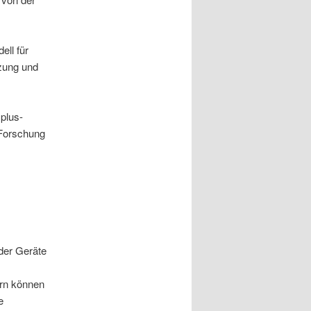
ell für
tzung und
plus-
 Forschung
der Geräte
ern können
e