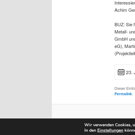
Interessie
Achim Ger
BUZ: Sie f
Metall- un
GmbH und 
eG), Marti
(Projektl
23. 
Dieser Eint
Permalink
.
Wir verwenden Cookies, um
In den
Einstellungen
könne