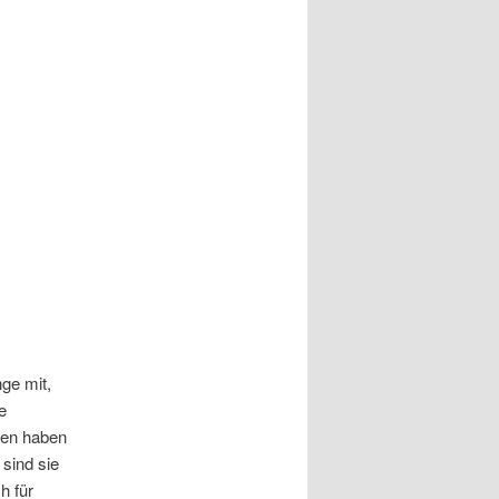
ge mit,
e
men haben
 sind sie
h für