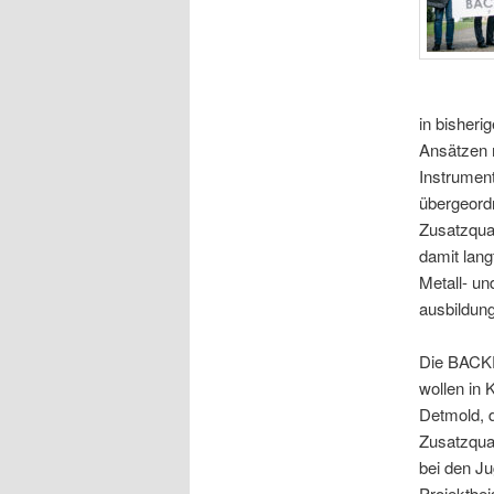
in bisheri
Ansätzen m
Instrumen
übergeordn
Zusatzqual
damit lang
Metall- un
ausbildun
Die BACKP
wollen in 
Detmold, 
Zusatzqua
bei den J
Projektbei