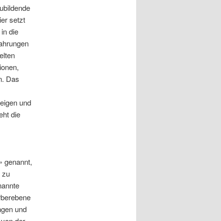
zubildende
er setzt
in die
fahrungen
elten
ionen,
n. Das
zeigen und
eht die
» genannt,
e zu
nannte
rberebene
ngen und
 von der