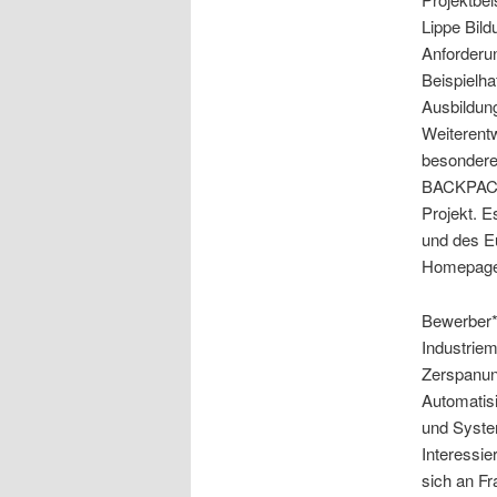
Lippe Bild
Anforderun
Beispielha
Ausbildung
Weiterentw
besonderer
BACKPACKE
Projekt. E
und des E
Homepag
Bewerber*i
Industrie
Zerspanun
Automatisi
und Syste
Interessie
sich an Fr