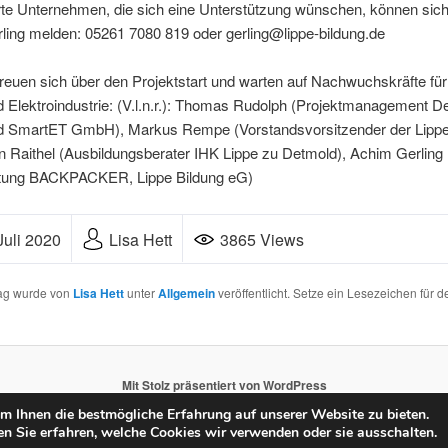
rte Unternehmen, die sich eine Unterstützung wünschen, können sich
ling melden: 05261 7080 819 oder gerling@lippe-bildung.de
reuen sich über den Projektstart und warten auf Nachwuchskräfte für
d Elektroindustrie: (V.l.n.r.): Thomas Rudolph (Projektmanagement 
SmartET GmbH), Markus Rempe (Vorstandsvorsitzender der Lippe
n Raithel (Ausbildungsberater IHK Lippe zu Detmold), Achim Gerling
eitung BACKPACKER, Lippe Bildung eG)
Lisa Hett
3865 Views
Juli 2020
rag wurde von
Lisa Hett
unter
Allgemein
veröffentlicht. Setze ein Lesezeichen für d
Mit Stolz präsentiert von WordPress
 Ihnen die bestmögliche Erfahrung auf unserer Website zu bieten.
n Sie erfahren, welche Cookies wir verwenden oder sie ausschalten.