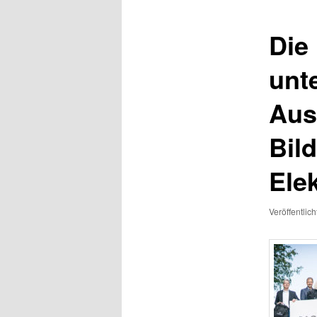
Die
unt
Aus
Bil
Ele
Veröffentlic