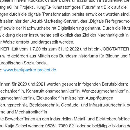
ung eG im Projekt „KungFu-Kunststoff goes Future“ mit Blick auf die
gen durch die digitale Transformation bereits entwickelt worden sind.
ft seien hier der „Azubi-Marketing-Server“, das „Digitale Reifegradmod
“ sowie der Nachwuchsbeirat Digitalisierung genannt. Durch die Nu
icklung dieser Instrumente soll explizit das Ziel der Nachhaltigkeit in
 Weise erprobt und dargestellt werden.
R läuft vom 1.7.20 bis zum 31.12.2022 und ist ein JOBSTARTER 
s wird gefördert aus Mitteln des Bundesministeriums für Bildung und
uropäischen Sozialfonds.
e:
www.backpacker-project.de
nnen für 2020 und 2021 werden gesucht in folgenden Berufsbildern:
mechaniker*in, Konstruktionsmechaniker*in, Werkzeugmechaniker*in,
gsmechaniker*in), Elektroniker*in mit seinen Ausprägungen
erungstechnik, Betriebstechnik, Gebäude- und Infrastrukturtechnik o
me und Mechatroniker*in
rte Bewerber*innen an den industriellen Metall- und Elektroberufsbild
au Katja Seibel wenden: 05261-7080-821 oder seibel@lippe-bildung.d