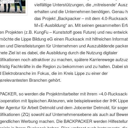
vielfältige Unterstützungen, die „mitreisende“ Aus
erhalten und die Unternehmen benötigen. Genau hi
das Projekt „Backpacker – mit dem 4.0-Rucksack 
M+E-Ausbildung“ an. Mit seinen gesammelten Er
gen Projekten (z.B. KungFu – Kunststoff goes Future) und neu entwick
öchte die Lippe Bildung eG einen Rucksack mit hilfreichen Informat
ten und Dienstleistungen für Unternehmen und Auszubildende packe
ete Ziel ist es dabei, die Ausbildung durch die Nutzung digitaler
ifikationen noch attraktiver zu machen, spätere Karrierewege aufzu
fristig Fachkräfte in die Region zu bekommen und zu halten. Dabei st
d Elektrobranche im Fokus, die im Kreis Lippe zu einer der
gsrelevantesten Branchen gehört.
ACKER, so werden die Projektmitarbeiter mit ihrem «4.0-Rucksack
Kooperation mit lippischen Akteuren, wie beispielsweise der IHK Lipp
der Agentur für Arbeit Detmold und dem Jobcenter Detmold, für soge
lifikationen (ZQ) sowohl auf Unternehmensebene als auch auf Bewe
ugendlichen Werbung machen. Die BACKPACKER werden Hilfestellu
spiele in ihrem Rucksack haben. Dies umfasst auch Instrumente, die