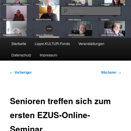
Zum
Nachrichten aus dem regionalen Bildungsnetzwerk des Kreises Lippe
primären
Such
Inhalt
springen
Lippe Bildungsticker
Hauptmenü
Startseite
Lippe.KULTUR-Fonds
Veranstaltungen
Datenschutz
Impressum
Beitragsnavigation
←
Vorheriger
Nächster
→
Senioren treffen sich zum
ersten EZUS-Online-
Seminar