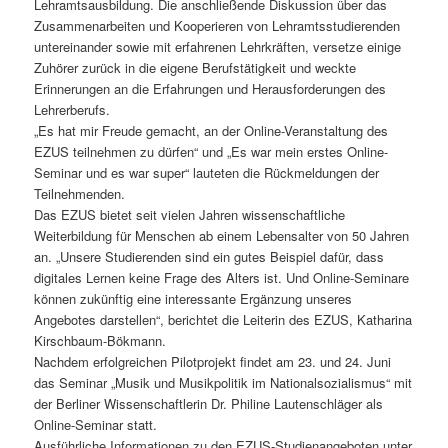
Lehramtsausbildung. Die anschließende Diskussion über das
Zusammenarbeiten und Kooperieren von Lehramtsstudierenden
untereinander sowie mit erfahrenen Lehrkräften, versetze einige
Zuhörer zurück in die eigene Berufstätigkeit und weckte
Erinnerungen an die Erfahrungen und Herausforderungen des
Lehrerberufs.
„Es hat mir Freude gemacht, an der Online-Veranstaltung des
EZUS teilnehmen zu dürfen“ und „Es war mein erstes Online-
Seminar und es war super“ lauteten die Rückmeldungen der
Teilnehmenden.
Das EZUS bietet seit vielen Jahren wissenschaftliche
Weiterbildung für Menschen ab einem Lebensalter von 50 Jahren
an. „Unsere Studierenden sind ein gutes Beispiel dafür, dass
digitales Lernen keine Frage des Alters ist. Und Online-Seminare
können zukünftig eine interessante Ergänzung unseres
Angebotes darstellen“, berichtet die Leiterin des EZUS, Katharina
Kirschbaum-Bökmann.
Nachdem erfolgreichen Pilotprojekt findet am 23. und 24. Juni
das Seminar „Musik und Musikpolitik im Nationalsozialismus“ mit
der Berliner Wissenschaftlerin Dr. Philine Lautenschläger als
Online-Seminar statt.
Ausführliche Informationen zu den EZUS-Studienangeboten unter