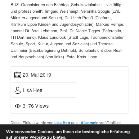
BUZ: Organisierten den Fachtag „Schulsozialarbeit – vielfältig
und professionell“: Irmgard Weishaupt, Veronika Spogis (LWL
Münster Jugend und Schule), Dr. Ulrich Preuß (Chefarzt,
Klinikum Lippe Kinder- und Jugendpsychiatrie), Markus Rempe,
Landrat Dr. Axel Lehmann, Prof. Dr. Nicole Tigges (Referentin,
TH Dortmund), Klaus Landrock (Stadt Lage, Fachbereichsleiter
Schule, Sport, Kultur, Jugend und Soziales) und Therese
Dallmeier (Bezirksregierung Detmold, Schulaufsicht über Real-
und Hauptschulen) (von links). Foto: Kreis Lippe
20. Mai 2019
Lisa Hett
3176 Views
Dieser Eintrag wurde von
Lisa Hett
unter
Allgemein
veröffentlicht.
Setze ein Lesezeichen für den
Permalink
.
Wir verwenden Cookies, um Ihnen die bestmögliche Erfahrung
auf unserer Website zu bieten.