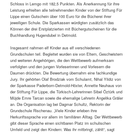
Schloss in Lemgo mit 182,5 Punkten. Als Anerkennung für ihre
Leistung erhielten alle teilnehmenden Kinder von der Stiftung Für
Lippe einen Gutschein über 100 Euro für die Bücherei ihrer
jeweiligen Schule. Die Sparkassen würdigten zusätzlich das
Können der drei Erstplatzierten mit Büchergutscheinen für die
Buchhandlung Hugendubel in Detmold.
Insgesamt nahmen elf Kinder aus elf verschiedenen
Grundschulen teil. Begleitet wurden sie von Eltern, Geschwistern
und weiteren Angehörigen, die den Wettbewerb aufmerksam
verfolgten und den jungen Vorleserinnen und Vorlesern die
Daumen drückten. Die Bewertung übernahm eine fachkundige
Jury. Ihr gehörten Olaf Brodziak vom Schulamt, Nihal Yildiz von
der Sparkasse Paderborn-Detmold-Höxter, Annette Neuhaus von
der Stiftung Für Lippe, die Türkisch-Lehrerinnen Sibel Öztürk und
Müjde Emre Tarcan sowie die ehemalige Lehrerin Angelika Gräler
an. Die Organisation lag bei Dagmar Schultz, Rektorin der
Grundschule Rischenau. „Viele Kinder erleben ihre
Herkunftssprache vor allem im familiären Alltag. Der Wettbewerb
gibt dieser Sprache einen sichtbaren Platz im schulischen
Umfeld und zeigt den Kindern: Was ihr mitbringt, zählt“, sagt