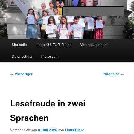
Zum
Nachrichten aus dem regionalen Bildungsnetzwerk des Kreises Lippe
primären
Such
Inhalt
springen
Lippe Bildungsticker
Hauptmenü
Startseite
Lippe.KULTUR-Fonds
Veranstaltungen
Datenschutz
Impressum
Beitragsnavigation
←
Vorheriger
Nächster
→
Lesefreude in zwei
Sprachen
Veröffentlicht am
8. Juli 2026
von
Linus Biere