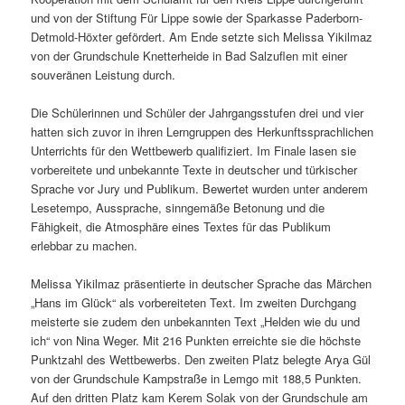
und von der Stiftung Für Lippe sowie der Sparkasse Paderborn-
Detmold-Höxter gefördert. Am Ende setzte sich Melissa Yikilmaz
von der Grundschule Knetterheide in Bad Salzuflen mit einer
souveränen Leistung durch.
Die Schülerinnen und Schüler der Jahrgangsstufen drei und vier
hatten sich zuvor in ihren Lerngruppen des Herkunftssprachlichen
Unterrichts für den Wettbewerb qualifiziert. Im Finale lasen sie
vorbereitete und unbekannte Texte in deutscher und türkischer
Sprache vor Jury und Publikum. Bewertet wurden unter anderem
Lesetempo, Aussprache, sinngemäße Betonung und die
Fähigkeit, die Atmosphäre eines Textes für das Publikum
erlebbar zu machen.
Melissa Yikilmaz präsentierte in deutscher Sprache das Märchen
„Hans im Glück“ als vorbereiteten Text. Im zweiten Durchgang
meisterte sie zudem den unbekannten Text „Helden wie du und
ich“ von Nina Weger. Mit 216 Punkten erreichte sie die höchste
Punktzahl des Wettbewerbs. Den zweiten Platz belegte Arya Gül
von der Grundschule Kampstraße in Lemgo mit 188,5 Punkten.
Auf den dritten Platz kam Kerem Solak von der Grundschule am