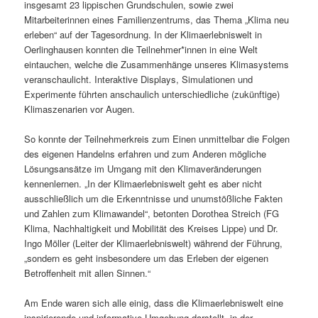
insgesamt 23 lippischen Grundschulen, sowie zwei
Mitarbeiterinnen eines Familienzentrums, das Thema „Klima neu
erleben“ auf der Tagesordnung. In der Klimaerlebniswelt in
Oerlinghausen konnten die Teilnehmer*innen in eine Welt
eintauchen, welche die Zusammenhänge unseres Klimasystems
veranschaulicht. Interaktive Displays, Simulationen und
Experimente führten anschaulich unterschiedliche (zukünftige)
Klimaszenarien vor Augen.
So konnte der Teilnehmerkreis zum Einen unmittelbar die Folgen
des eigenen Handelns erfahren und zum Anderen mögliche
Lösungsansätze im Umgang mit den Klimaveränderungen
kennenlernen. „In der Klimaerlebniswelt geht es aber nicht
ausschließlich um die Erkenntnisse und unumstößliche Fakten
und Zahlen zum Klimawandel“, betonten Dorothea Streich (FG
Klima, Nachhaltigkeit und Mobilität des Kreises Lippe) und Dr.
Ingo Möller (Leiter der Klimaerlebniswelt) während der Führung,
„sondern es geht insbesondere um das Erleben der eigenen
Betroffenheit mit allen Sinnen.“
Am Ende waren sich alle einig, dass die Klimaerlebniswelt eine
inspirierende und informative Umgebung darstellt, in der