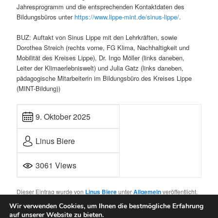
Jahresprogramm und die entsprechenden Kontaktdaten des
Bildungsbüros unter
https://www.lippe-mint.de/sinus-lippe/
.
BUZ: Auftakt von Sinus Lippe mit den Lehrkräften, sowie
Dorothea Streich (rechts vorne, FG Klima, Nachhaltigkeit und
Mobilität des Kreises Lippe), Dr. Ingo Möller (links daneben,
Leiter der Klimaerlebniswelt) und Julia Gatz (links daneben,
pädagogische Mitarbeiterin im Bildungsbüro des Kreises Lippe
(MINT-Bildung))
9. Oktober 2025
Linus Biere
3061 Views
Dieser Eintrag wurde von
Linus Biere
unter
Allgemein
veröffentlicht.
Setze ein Lesezeichen für den
Permalink
.
Wir verwenden Cookies, um Ihnen die bestmögliche Erfahrung
auf unserer Website zu bieten.