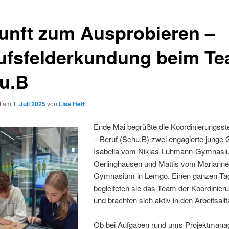
unft zum Ausprobieren –
ufsfelderkundung beim T
u.B
ht am
1. Juli 2025
von
Lisa Hett
Ende Mai begrüßte die Koordinierungsste
– Beruf (Schu.B) zwei engagierte junge 
Isabella vom Niklas-Luhmann-Gymnasi
Oerlinghausen und Mattis vom Mariann
Gymnasium in Lemgo. Einen ganzen Tag
begleiteten sie das Team der Koordinieru
und brachten sich aktiv in den Arbeitsallt
Ob bei Aufgaben rund ums Projektmana