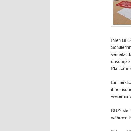
Ihren BFE
Schülerinn
vernetzt. 
unkomplizi
Plattform
Ein herzli
ihre frisc
weiterhin 
BUZ: Matti
während i