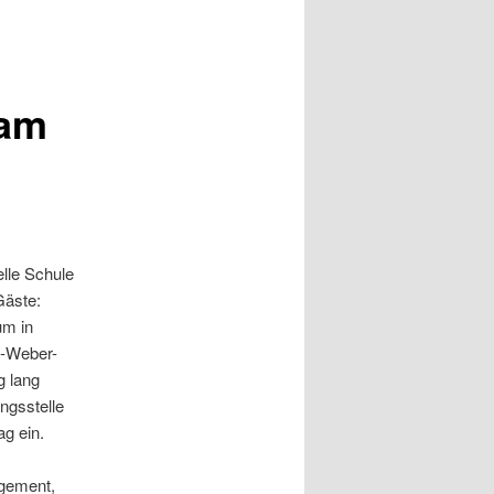
eam
lle Schule
Gäste:
um in
e-Weber-
 lang
ngsstelle
ag ein.
gement,