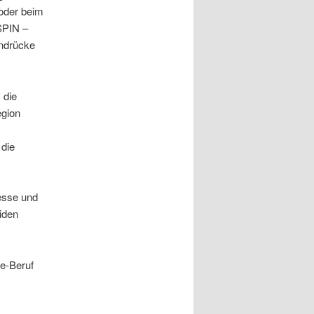
 oder beim
SPIN –
Eindrücke
 die
egion
 die
resse und
iden
le-Beruf