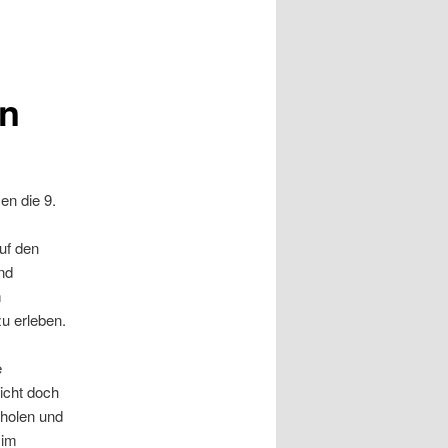
en
en die 9.
uf den
nd
m
u erleben.
e
icht doch
rholen und
 im