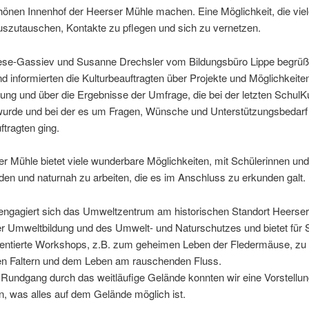
nen Innenhof der Heerser Mühle machen. Eine Möglichkeit, die viel
uszutauschen, Kontakte zu pflegen und sich zu vernetzen.
rese-Gassiev und Susanne Drechsler vom Bildungsbüro Lippe begrüßt
nd informierten die Kulturbeauftragten über Projekte und Möglichkeite
ung und über die Ergebnisse der Umfrage, die bei der letzten SchulK
urde und bei der es um Fragen, Wünsche und Unterstützungsbedarf
ftragten ging.
r Mühle bietet viele wunderbare Möglichkeiten, mit Schülerinnen un
en und naturnah zu arbeiten, die es im Anschluss zu erkunden galt.
 engagiert sich das Umweltzentrum am historischen Standort Heerse
er Umweltbildung und des Umwelt- und Naturschutzes und bietet für 
rientierte Workshops, z.B. zum geheimen Leben der Fledermäuse, zu
den Faltern und dem Leben am rauschenden Fluss.
 Rundgang durch das weitläufige Gelände konnten wir eine Vorstellu
 was alles auf dem Gelände möglich ist.