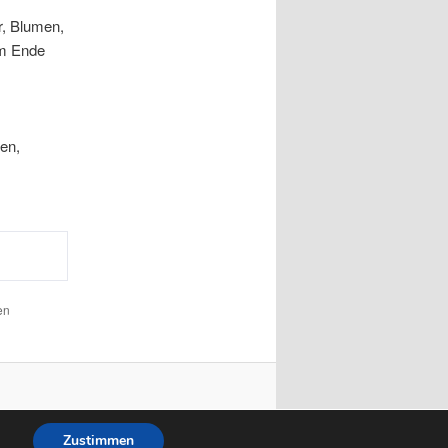
r, Blumen,
am Ende
ten,
en
Zustimmen