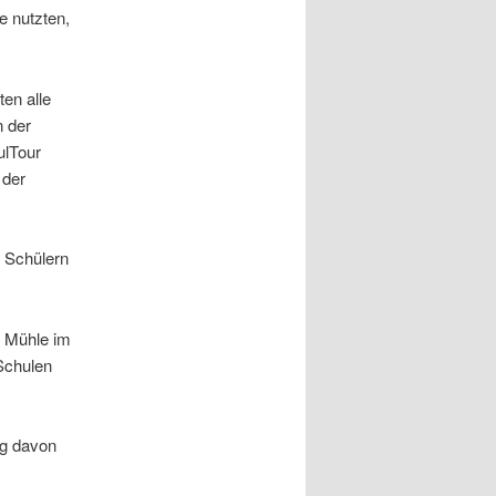
e nutzten,
en alle
n der
ulTour
 der
d Schülern
r Mühle im
Schulen
ng davon