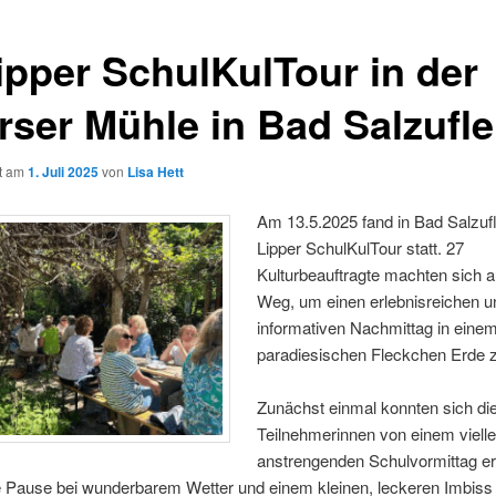
Lipper SchulKulTour in der
rser Mühle in Bad Salzufl
ht am
1. Juli 2025
von
Lisa Hett
Am 13.5.2025 fand in Bad Salzufl
Lipper SchulKulTour statt. 27
Kulturbeauftragte machten sich a
Weg, um einen erlebnisreichen u
informativen Nachmittag in eine
paradiesischen Fleckchen Erde z
Zunächst einmal konnten sich di
Teilnehmerinnen von einem vielle
anstrengenden Schulvormittag e
ne Pause bei wunderbarem Wetter und einem kleinen, leckeren Imbiss