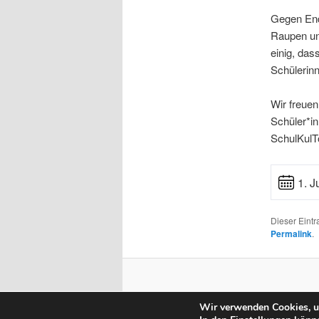
Gegen End
Raupen un
einig, das
Schülerinn
Wir freuen
Schüler*in
SchulKulT
1. J
Dieser Eint
Permalink
.
Wir verwenden Cookies, um