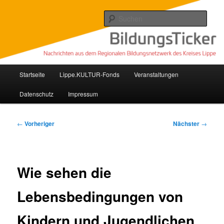
Zum
Nachrichten aus dem regionalen Bildungsnetzwerk des Kreises Lippe
primären
Such
Inhalt
springen
Lippe Bildungsticker
Hauptmenü
Startseite
Lippe.KULTUR-Fonds
Veranstaltungen
Datenschutz
Impressum
Beitragsnavigation
←
Vorheriger
Nächster
→
Wie sehen die
Lebensbedingungen von
Kindern und Jugendlichen