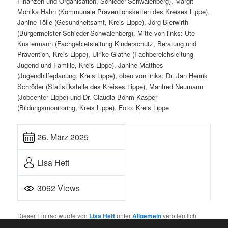
Finanzen und Organisation, Schieder-Schwalenberg), Margit
Monika Hahn (Kommunale Präventionsketten des Kreises Lippe),
Janine Tölle (Gesundheitsamt, Kreis Lippe), Jörg Bierwirth
(Bürgermeister Schieder-Schwalenberg), Mitte von links: Ute
Küstermann (Fachgebietsleitung Kinderschutz, Beratung und
Prävention, Kreis Lippe), Ulrike Glathe (Fachbereichsleitung
Jugend und Familie, Kreis Lippe), Janine Matthes
(Jugendhilfeplanung, Kreis Lippe), oben von links: Dr. Jan Henrik
Schröder (Statistikstelle des Kreises Lippe), Manfred Neumann
(Jobcenter Lippe) und Dr. Claudia Böhm-Kasper
(Bildungsmonitoring, Kreis Lippe). Foto: Kreis Lippe
26. März 2025
Lisa Hett
3062 Views
Dieser Eintrag wurde von
Lisa Hett
unter
Allgemein
veröffentlicht.
Setze ein Lesezeichen für den
Permalink
.