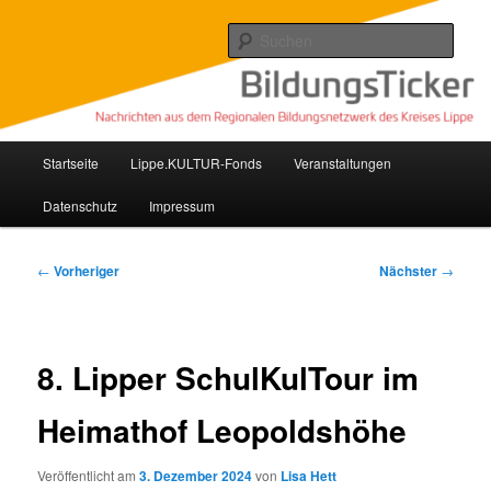
Zum
Nachrichten aus dem regionalen Bildungsnetzwerk des Kreises Lippe
primären
Such
Inhalt
springen
Lippe Bildungsticker
Hauptmenü
Startseite
Lippe.KULTUR-Fonds
Veranstaltungen
Datenschutz
Impressum
Beitragsnavigation
←
Vorheriger
Nächster
→
8. Lipper SchulKulTour im
Heimathof Leopoldshöhe
Veröffentlicht am
3. Dezember 2024
von
Lisa Hett