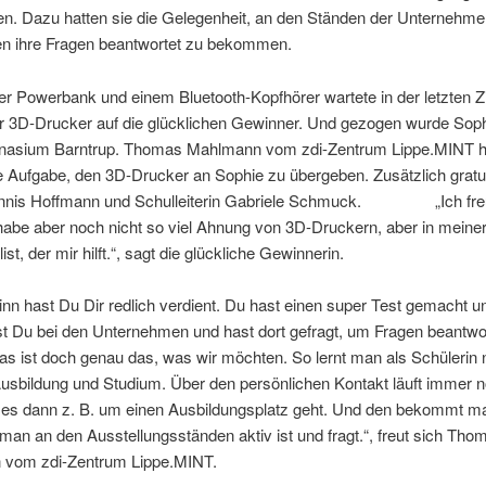
en. Dazu hatten sie die Gelegenheit, an den Ständen der Unternehm
nen ihre Fragen beantwortet zu bekommen.
r Powerbank und einem Bluetooth-Kopfhörer wartete in der letzten Z
r 3D-Drucker auf die glücklichen Gewinner. Und gezogen wurde Sop
sium Barntrup. Thomas Mahlmann vom zdi-Zentrum Lippe.MINT h
 Aufgabe, den 3D-Drucker an Sophie zu übergeben. Zusätzlich gratul
ennis Hoffmann und Schulleiterin Gabriele Schmuck. „Ich fre
 habe aber noch nicht so viel Ahnung von 3D-Druckern, aber in meiner 
ist, der mir hilft.“, sagt die glückliche Gewinnerin.
n hast Du Dir redlich verdient. Du hast einen super Test gemacht u
st Du bei den Unternehmen und hast dort gefragt, um Fragen beantwo
s ist doch genau das, was wir möchten. So lernt man als Schülerin
Ausbildung und Studium. Über den persönlichen Kontakt läuft immer 
n es dann z. B. um einen Ausbildungsplatz geht. Und den bekommt m
man an den Ausstellungsständen aktiv ist und fragt.“, freut sich Tho
vom zdi-Zentrum Lippe.MINT.