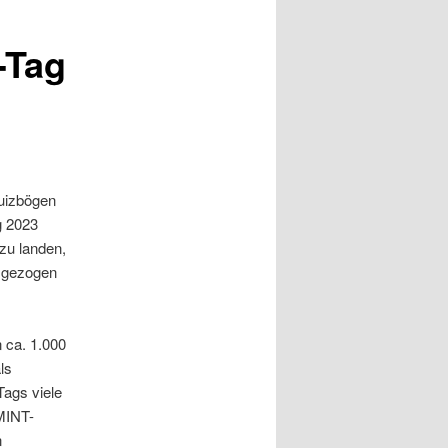
-Tag
Quizbögen
g 2023
zu landen,
r gezogen
 ca. 1.000
ls
ags viele
 MINT-
n