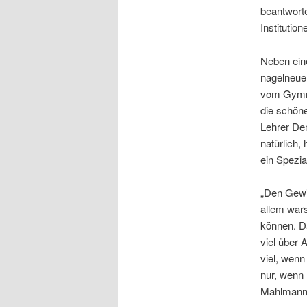
beantwort
Institutio
Neben eine
nagelneue
vom Gymna
die schöne
Lehrer D
natürlich,
ein Spezial
„Den Gewin
allem war
können. Da
viel über 
viel, wen
nur, wenn 
Mahlmann 