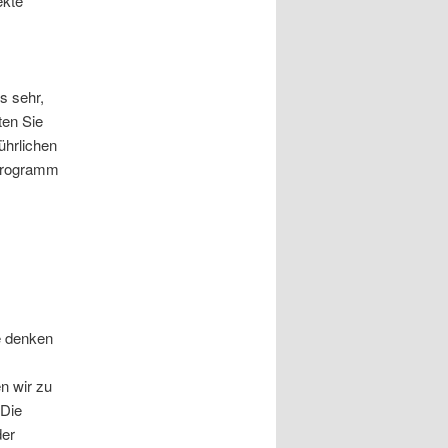
ekte
s sehr,
ten Sie
ührlichen
 Programm
e denken
en wir zu
 Die
der