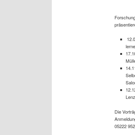
Forschung
präsentier
12.0
lern
17.1
Müll
14.1
Selb
Sal
12.1
Lenz
Die Vortr
Anmeldung
05222 952