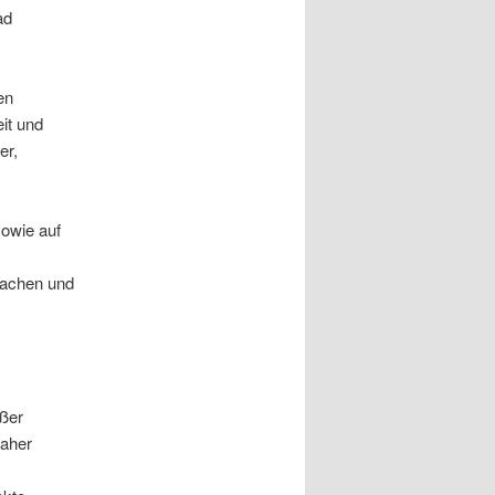
ad
en
it und
er,
sowie auf
machen und
oßer
Daher