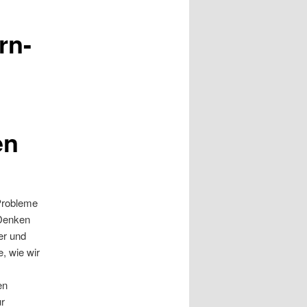
rn-
en
 Probleme
 Denken
er und
e, wie wir
en
ur