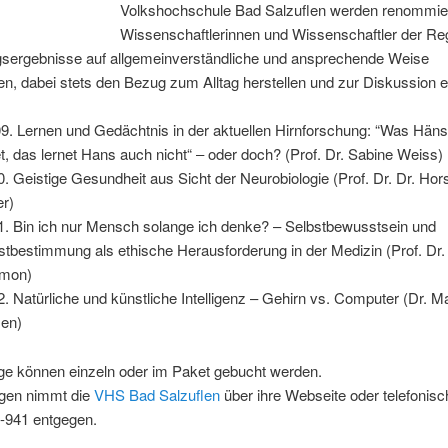
Volkshochschule Bad Salzuflen werden renommie
Wissenschaftlerinnen und Wissenschaftler der Reg
sergebnisse auf allgemeinverständliche und ansprechende Weise
en, dabei stets den Bezug zum Alltag herstellen und zur Diskussion e
9. Lernen und Gedächtnis in der aktuellen Hirnforschung: “Was Hänse
et, das lernet Hans auch nicht“ ‒ oder doch? (Prof. Dr. Sabine Weiss)
0. Geistige Gesundheit aus Sicht der Neurobiologie (Prof. Dr. Dr. Hor
er)
1. Bin ich nur Mensch solange ich denke? – Selbstbewusstsein und
stbestimmung als ethische Herausforderung in der Medizin (Prof. Dr.
omon)
2. Natürliche und künstliche Intelligenz – Gehirn vs. Computer (Dr. 
en)
äge können einzeln oder im Paket gebucht werden.
en nimmt die
VHS Bad Salzuflen
über ihre Webseite oder telefonisc
-941 entgegen.