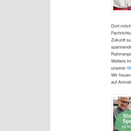
Dort möch
Fachricht
Zukunft su
spannende
Rahmenp
Weitere In
unserer
W
Wir freue
auf Anmel