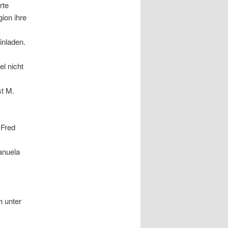
rte
ion ihre
inladen.
l nicht
st M.
 Fred
Manuela
h unter