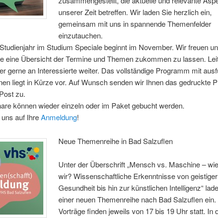
zusammengestellt, die aktuelle und relevante Asp
unserer Zeit betreffen. Wir laden Sie herzlich ein,
gemeinsam mit uns in spannende Themenfelder
einzutauchen.
Studienjahr im Studium Speciale beginnt im November. Wir freuen un
te eine Übersicht der Termine und Themen zukommen zu lassen. Lei
er gerne an Interessierte weiter. Das vollständige Programm mit ausf
onen liegt in Kürze vor. Auf Wunsch senden wir Ihnen das gedruckte
Post zu.
nare können wieder einzeln oder im Paket gebucht werden.
 uns auf Ihre
Anmeldung
!
Neue Themenreihe in Bad Salzuflen
Unter der Überschrift „Mensch vs. Maschine – wi
wir? Wissenschaftliche Erkenntnisse von geistiger
Gesundheit bis hin zur künstlichen Intelligenz“ lad
einer neuen Themenreihe nach Bad Salzuflen ein.
Vorträge finden jeweils von 17 bis 19 Uhr statt. In 