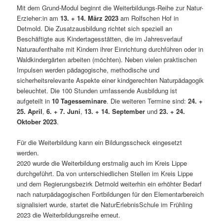
Mit dem Grund-Modul beginnt die Weiterbildungs-Reihe zur Natur-
Erzieher:in am
13. +
14. März 2023
am Rolfschen Hof in
Detmold. Die Zusatzausbildung richtet sich speziell an
Beschäftigte aus Kindertagesstätten, die im Jahresverlauf
Naturaufenthalte mit Kindern ihrer Einrichtung durchführen oder in
Waldkindergärten arbeiten (möchten). Neben vielen praktischen
Impulsen werden pädagogische, methodische und
sicherheitsrelevante Aspekte einer kindgerechten Naturpädagogik
beleuchtet. Die 100 Stunden umfassende Ausbildung ist
aufgeteilt in
10 Tagesseminare
. Die weiteren Termine sind:
24. +
25. April
,
6. + 7. Juni
,
13. + 14. September
und
23. + 24.
Oktober 2023
.
Für die Weiterbildung kann ein Bildungsscheck eingesetzt
werden.
2020 wurde die Weiterbildung erstmalig auch im Kreis Lippe
durchgeführt. Da von unterschiedlichen Stellen im Kreis Lippe
und dem Regierungsbezirk Detmold weiterhin ein erhöhter Bedarf
nach naturpädagogischen Fortbildungen für den Elementarbereich
signalisiert wurde, startet die NaturErlebnisSchule im Frühling
2023 die Weiterbildungsreihe erneut.