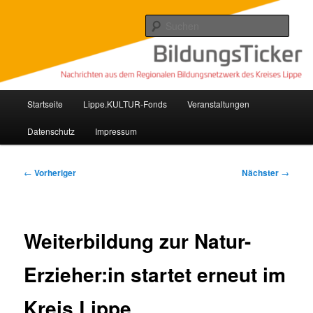
Zum
Nachrichten aus dem regionalen Bildungsnetzwerk des Kreises Lippe
primären
Such
Inhalt
springen
Lippe Bildungsticker
Hauptmenü
Startseite
Lippe.KULTUR-Fonds
Veranstaltungen
Datenschutz
Impressum
Beitragsnavigation
←
Vorheriger
Nächster
→
Weiterbildung zur Natur-
Erzieher:in startet erneut im
Kreis Lippe