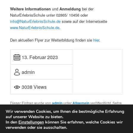
Weitere Informationen
und
Anmeldung
bei der
NaturErlebnisSchule unter 02865/ 10456 oder
info@NaturErlebnisSchule.de
sowie auf der Internetseite
www.NaturErlebnisSchule.de
.
Den aktuellen Flyer zur Weiterbildung finden sie
hier
.
13. Februar 2023
admin
3038 Views
Dieser Eintrag wurde von
admin
unter
Allgemein
veröffentlicht. Setze
ein Lesezeichen für den
Permalink
.
Wir verwenden Cookies, um Ihnen die bestmögliche Erfahrung
auf unserer Website zu bieten.
In den
Einstellungen
können Sie erfahren, welche Cookies wir
verwenden oder sie ausschalten.
Mit Stolz präsentiert von WordPress