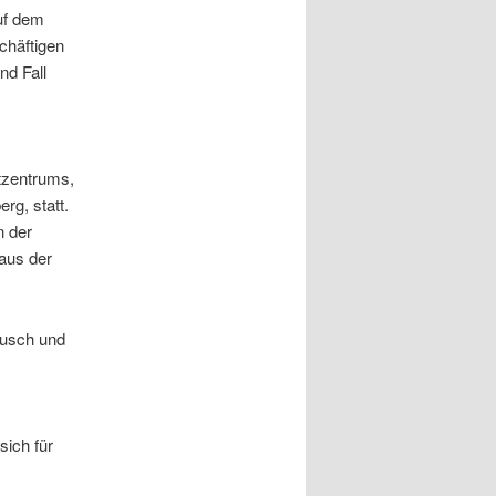
uf dem
chäftigen
nd Fall
tzentrums,
rg, statt.
n der
aus der
ausch und
sich für