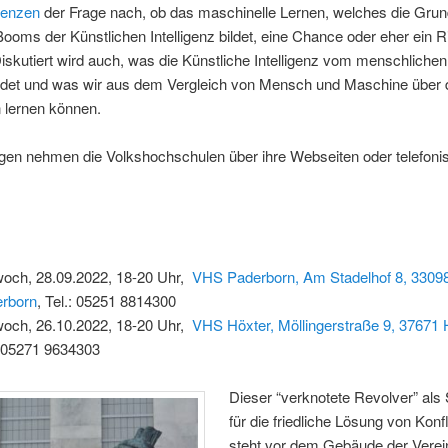
Lenzen
der Frage nach, ob das maschinelle Lernen, welches die Grun
Booms der Künstlichen Intelligenz bildet, eine Chance oder eher ein R
 Diskutiert wird auch, was die Künstliche Intelligenz vom menschlich
idet und was wir aus dem Vergleich von Mensch und Maschine über 
lernen können.
en nehmen die Volkshochschulen über ihre Webseiten oder telefoni
woch, 28.09.2022, 18-20 Uhr,
VHS Paderborn, Am Stadelhof 8, 3309
rborn
, Tel.: 05251 8814300
woch, 26.10.2022, 18-20 Uhr,
VHS Höxter, Möllingerstraße 9, 37671 
: 05271 9634303
Dieser “verknotete Revolver” als
für die friedliche Lösung von Konf
steht vor dem Gebäude der Verei