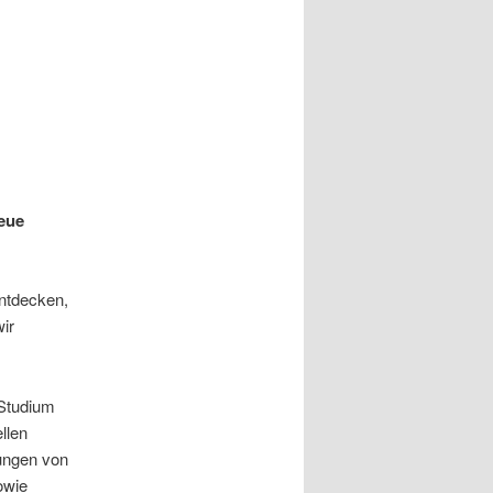
neue
entdecken,
ir
Studium
llen
ungen von
owie