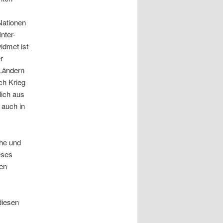
Nationen
nter-
idmet ist
r
Ländern
ch Krieg
lich aus
 auch in
che und
eses
en
diesen