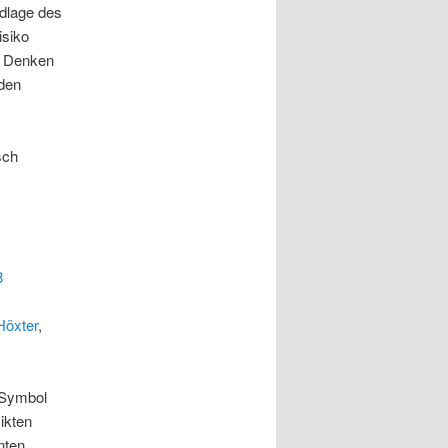
dlage des
isiko
en Denken
den
sch
8
Höxter
,
 Symbol
likten
nten