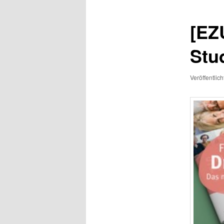
[EZ
Stu
Veröffentlic