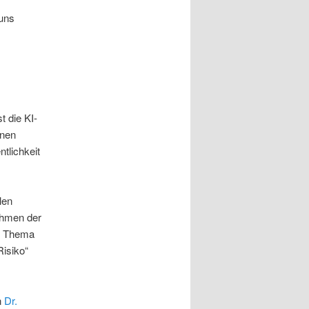
 uns
st die KI-
enen
ntlichkeit
len
ahmen der
m Thema
Risiko“
n
Dr.