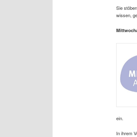
Sie stöbe
wissen, g
Mittwocha
ein.
In ihrem V