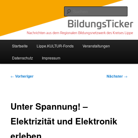
Zum
Nachrichten aus dem regionalen Bildungsnetzwerk des Kreises Lippe
primären
Such
Inhalt
springen
Lippe Bildungsticker
Hauptmenü
Startseite
Lippe.KULTUR-Fonds
Veranstaltungen
Datenschutz
Impressum
Beitragsnavigation
←
Vorheriger
Nächster
→
Unter Spannung! –
Elektrizität und Elektronik
erleben