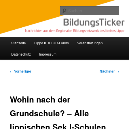
Zum
Nachrichten aus dem regionalen Bildungsnetzwerk des Kreises Lippe
primären
Such
Inhalt
springen
Lippe Bildungsticker
Hauptmenü
Startseite
Lippe.KULTUR-Fonds
Veranstaltungen
Datenschutz
Impressum
Beitragsnavigation
←
Vorheriger
Nächster
→
Wohin nach der
Grundschule? – Alle
lippischen Sek.I-Schulen