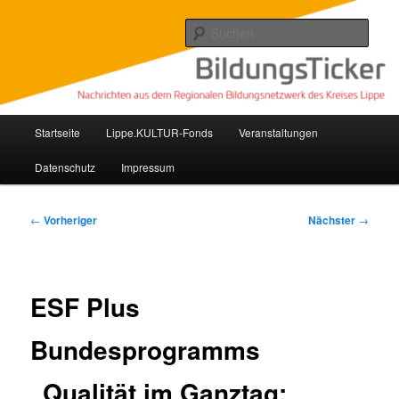
Zum
Nachrichten aus dem regionalen Bildungsnetzwerk des Kreises Lippe
primären
Such
Inhalt
springen
Lippe Bildungsticker
Hauptmenü
Startseite
Lippe.KULTUR-Fonds
Veranstaltungen
Datenschutz
Impressum
Beitragsnavigation
←
Vorheriger
Nächster
→
ESF Plus
Bundesprogramms
„Qualität im Ganztag: