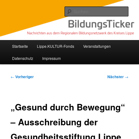
Zum
Nachrichten aus dem regionalen Bildungsnetzwerk des Kreises Lippe
primären
Such
Inhalt
springen
Lippe Bildungsticker
Hauptmenü
Startseite
Lippe.KULTUR-Fonds
Veranstaltungen
Datenschutz
Impressum
Beitragsnavigation
←
Vorheriger
Nächster
→
„Gesund durch Bewegung“
– Ausschreibung der
Gesundheitsstiftung Lippe