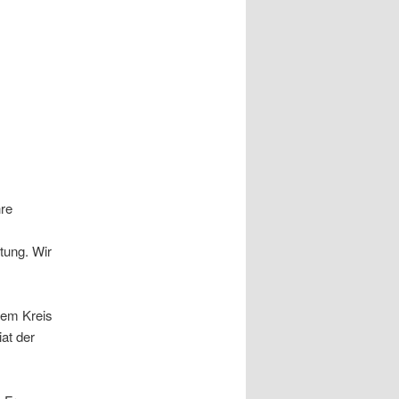
hre
tung. Wir
dem Kreis
at der