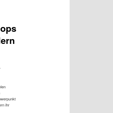
hops
dern
r
e
elen
n
hwerpunkt
rn ihr