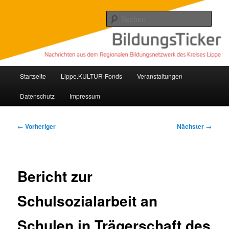
Zum
Nachrichten aus dem regionalen Bildungsnetzwerk des Kreises Lippe
primären
Such
Inhalt
springen
Lippe Bildungsticker
Hauptmenü
Startseite
Lippe.KULTUR-Fonds
Veranstaltungen
Datenschutz
Impressum
Beitragsnavigation
←
Vorheriger
Nächster
→
Bericht zur
Schulsozialarbeit an
Schulen in Trägerschaft des