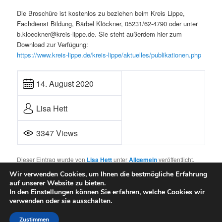
Die Broschüre ist kostenlos zu beziehen beim Kreis Lippe,
Fachdienst Bildung, Bärbel Klöckner, 05231/62-4790 oder unter
b.kloeckner@kreis-lippe.de. Sie steht außerdem hier zum
Download zur Verfügung:
https://www.kreis-lippe.de/kreis-lippe/aktuelles/publikationen.php
14. August 2020
Lisa Hett
3347 Views
Dieser Eintrag wurde von
Lisa Hett
unter
Allgemein
veröffentlicht.
Setze ein Lesezeichen für den
Permalink
.
Wir verwenden Cookies, um Ihnen die bestmögliche Erfahrung
auf unserer Website zu bieten.
In den
Einstellungen
können Sie erfahren, welche Cookies wir
verwenden oder sie ausschalten.
Mit Stolz präsentiert von WordPress
Zustimmen