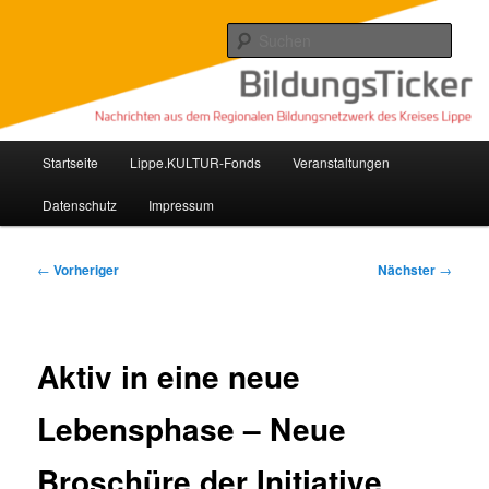
Zum
Nachrichten aus dem regionalen Bildungsnetzwerk des Kreises Lippe
primären
Such
Inhalt
springen
Lippe Bildungsticker
Hauptmenü
Startseite
Lippe.KULTUR-Fonds
Veranstaltungen
Datenschutz
Impressum
Beitragsnavigation
←
Vorheriger
Nächster
→
Aktiv in eine neue
Lebensphase – Neue
Broschüre der Initiative