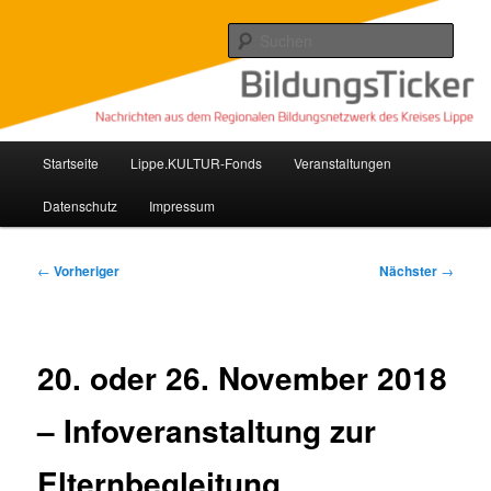
Zum
Nachrichten aus dem regionalen Bildungsnetzwerk des Kreises Lippe
primären
Such
Inhalt
springen
Lippe Bildungsticker
Hauptmenü
Startseite
Lippe.KULTUR-Fonds
Veranstaltungen
Datenschutz
Impressum
Beitragsnavigation
←
Vorheriger
Nächster
→
20. oder 26. November 2018
– Infoveranstaltung zur
Elternbegleitung