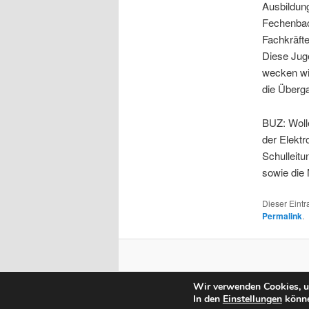
Ausbildung
Fechenbach
Fachkräfte
Diese Jug
wecken wi
die Überga
BUZ: Woll
der Elekt
Schulleit
sowie die 
Dieser Eint
Permalink
.
Wir verwenden Cookies, um
In den
Einstellungen
könne