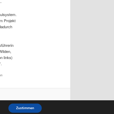
-
hulsystem.
m Projekt
dadurch
führerin
Wilden,
n links)
“.
en
Zustimmen