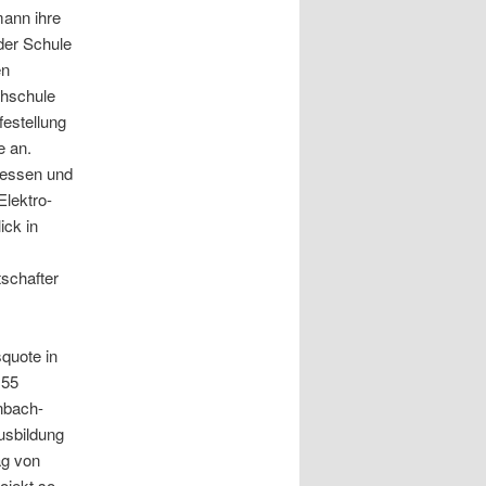
ann ihre
der Schule
en
chschule
festellung
e an.
messen und
Elektro-
ick in
schafter
squote in
 55
enbach-
Ausbildung
ag von
ojekt so