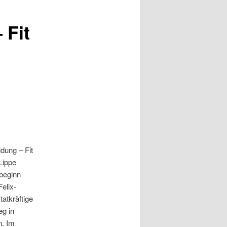
 Fit
dung – Fit
Lippe
sbeginn
elix-
atkräftige
eg in
n. Im