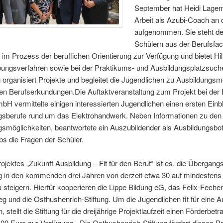
September hat Heidi Lagem
Arbeit als Azubi-Coach an 
aufgenommen. Sie steht d
Schülern aus der Berufsfa
 im Prozess der beruflichen Orientierung zur Verfügung und bietet Hil
ungsverfahren sowie bei der Praktikums- und Ausbildungsplatzsuch
organisiert Projekte und begleitet die Jugendlichen zu Ausbildungs
hen Berufserkundungen.
Die Auftaktveranstaltung zum Projekt bei der 
 vermittelte einigen interessierten Jugendlichen einen ersten Einbl
gsberufe rund um das Elektrohandwerk. Neben Informationen zu den
smöglichkeiten, beantwortete ein Auszubildender als Ausbildungsbot
bs die Fragen der Schüler.
rojektes „Zukunft Ausbildung – Fit für den Beruf“ ist es, die Übergang
g in den kommenden drei Jahren von derzeit etwa 30 auf mindestens
 steigern. Hierfür kooperieren die Lippe Bildung eG, das Felix-Fech
eg und die Osthushenrich-Stiftung. Um die Jugendlichen fit für eine 
 stellt die Stiftung für die dreijährige Projektlaufzeit einen Förderbetr
00 Euro zur Verfügung. „Die Osthushenrich-Stiftung fördert dieses Pr