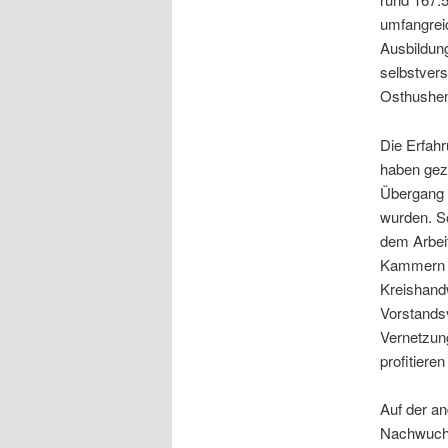
umfangrei
Ausbildung
selbstvers
Osthushenr
Die Erfahr
haben gez
Übergang S
wurden. So
dem Arbei
Kammern 
Kreishand
Vorstandsv
Vernetzung
profitiere
Auf der an
Nachwuchs