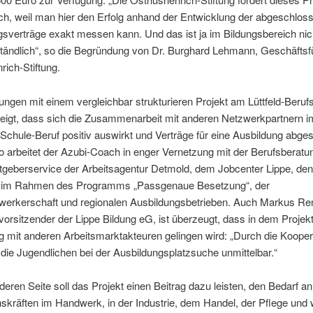
ch, weil man hier den Erfolg anhand der Entwicklung der abgeschlos
sverträge exakt messen kann. Und das ist ja im Bildungsbereich nic
tändlich“, so die Begründung von Dr. Burghard Lehmann, Geschäftsf
ich-Stiftung.
ungen mit einem vergleichbar strukturieren Projekt am Lüttfeld-Beruf
eigt, dass sich die Zusammenarbeit mit anderen Netzwerkpartnern i
chule-Beruf positiv auswirkt und Verträge für eine Ausbildung abge
 arbeitet der Azubi-Coach in enger Vernetzung mit der Berufsberatu
tgeberservice der Arbeitsagentur Detmold, dem Jobcenter Lippe, den
im Rahmen des Programms „Passgenaue Besetzung“, der
werkerschaft und regionalen Ausbildungsbetrieben. Auch Markus R
orsitzender der Lippe Bildung eG, ist überzeugt, dass in dem Projek
 mit anderen Arbeitsmarktakteuren gelingen wird: „Durch die Kooper
n die Jugendlichen bei der Ausbildungsplatzsuche unmittelbar.“
deren Seite soll das Projekt einen Beitrag dazu leisten, den Bedarf an
kräften im Handwerk, in der Industrie, dem Handel, der Pflege und 