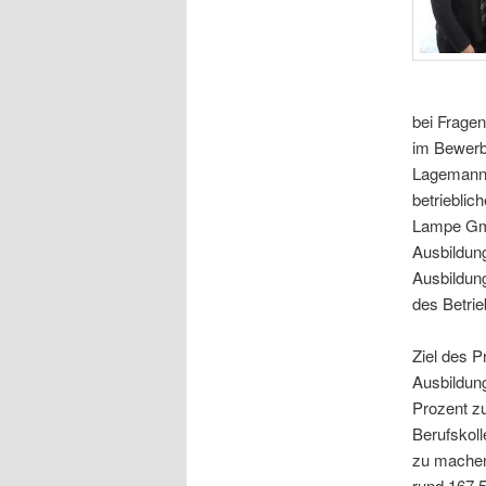
bei Fragen
im Bewerb
Lagemann 
betrieblic
Lampe GmbH
Ausbildun
Ausbildung
des Betrie
Ziel des P
Ausbildun
Prozent zu
Berufskoll
zu machen,
rund 167.5