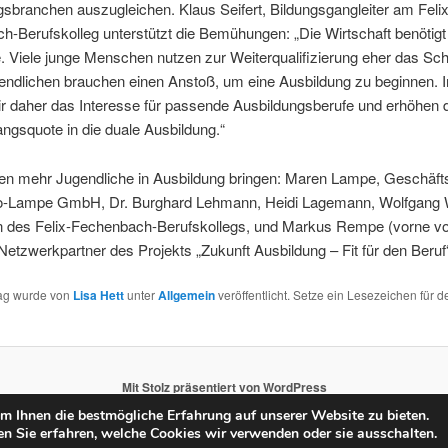
sbranchen auszugleichen. Klaus Seifert, Bildungsgangleiter am Felix
-Berufskolleg unterstützt die Bemühungen: „Die Wirtschaft benötigt
. Viele junge Menschen nutzen zur Weiterqualifizierung eher das Sc
endlichen brauchen einen Anstoß, um eine Ausbildung zu beginnen. I
r daher das Interesse für passende Ausbildungsberufe und erhöhen 
ngsquote in die duale Ausbildung.“
en mehr Jugendliche in Ausbildung bringen: Maren Lampe, Geschäfts
ro-Lampe GmbH, Dr. Burghard Lehmann, Heidi Lagemann, Wolfgang 
un des Felix-Fechenbach-Berufskollegs, und Markus Rempe (vorne vo
Netzwerkpartner des Projekts „Zukunft Ausbildung – Fit für den Beruf
rag wurde von
Lisa Hett
unter
Allgemein
veröffentlicht. Setze ein Lesezeichen für d
Mit Stolz präsentiert von WordPress
 Ihnen die bestmögliche Erfahrung auf unserer Website zu bieten.
n Sie erfahren, welche Cookies wir verwenden oder sie ausschalten.