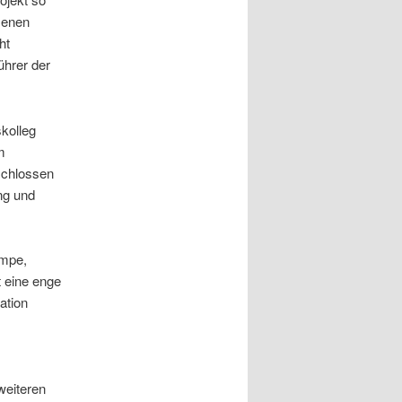
senen
ht
ührer der
skolleg
m
schlossen
ng und
empe,
t eine enge
ation
weiteren