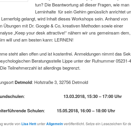
tun? Die Beantwortung all dieser Fragen, wie man
Lerninhalte für sein Gehirn genüsslich anrichtet u
Lernerfolg gelangt, wird Inhalt dieses Workshops sein. Anhand von
en Übungen mit Dr. Google & Co, kreativen Methoden sowie einer
analyse „Keep your desk attractive!“ nähern wir uns gemeinsam dem
irn will und am besten kann: LERNEN!
hme steht allen offen und ist kostenfrei. Anmeldungen nimmt das Sekr
psychologischen Beratungsstelle Lippe unter der Rufnummer 05231-4
Die Teilnehmerzahl ist allerdings begrenzt.
tungsort
Detmold
: Hofstraße 3, 32756 Detmold
undschulen
:
13.03.2018, 15:30 – 17:00 Uhr
iterführende Schulen
:
15.05.2018, 16:00 – 18:00 Uhr
rag wurde von
Lisa Hett
unter
Allgemein
veröffentlicht. Setze ein Lesezeichen für d