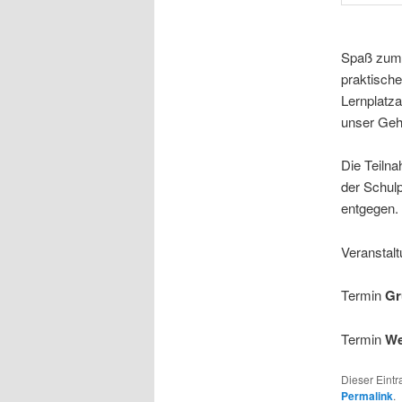
Spaß zum 
praktisch
Lernplatz
unser Geh
Die Teilna
der Schul
entgegen. 
Veranstal
Termin
Gr
Termin
We
Dieser Eint
Permalink
.