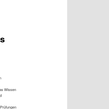
es
n
das Wissen
nd
 Prüfungen