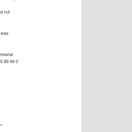
nd mit
, was
etariat
5 89 49 0
en