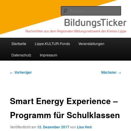
Zum
Nachrichten aus dem regionalen Bildungsnetzwerk des Kreises Lippe
primären
Such
Inhalt
springen
Lippe Bildungsticker
Hauptmenü
Startseite
Lippe.KULTUR-Fonds
Veranstaltungen
Datenschutz
Impressum
Beitragsnavigation
←
Vorheriger
Nächster
→
Smart Energy Experience –
Programm für Schulklassen
Veröffentlicht am
12. Dezember 2017
von
Lisa Hett