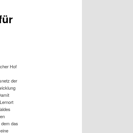
für
scher Hof
snetz der
wicklung
Damit
Lernort
Waldes
uen
t dem das
eine