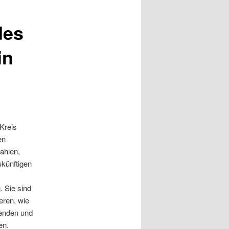
des
in
Kreis
en
ahlen,
ukünftigen
. Sie sind
eren, wie
renden und
en.