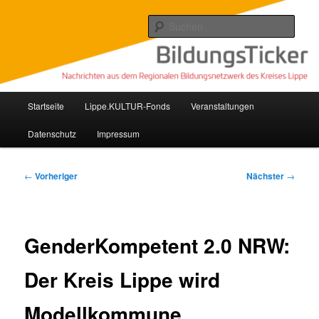
Zum
Nachrichten aus dem regionalen Bildungsnetzwerk des Kreises Lippe
primären
Such
Inhalt
springen
Lippe Bildungsticker
Hauptmenü
Startseite
Lippe.KULTUR-Fonds
Veranstaltungen
Datenschutz
Impressum
Beitragsnavigation
←
Vorheriger
Nächster
→
GenderKompetent 2.0 NRW:
Der Kreis Lippe wird
Modellkommune