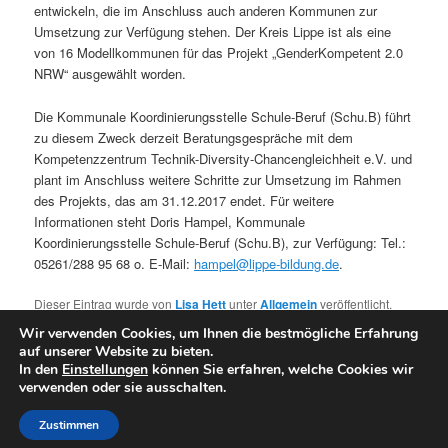
entwickeln, die im Anschluss auch anderen Kommunen zur
Umsetzung zur Verfügung stehen. Der Kreis Lippe ist als eine
von 16 Modellkommunen für das Projekt „GenderKompetent 2.0
NRW“ ausgewählt worden.
Die Kommunale Koordinierungsstelle Schule-Beruf (Schu.B) führt
zu diesem Zweck derzeit Beratungsgespräche mit dem
Kompetenzzentrum Technik-Diversity-Chancengleichheit e.V. und
plant im Anschluss weitere Schritte zur Umsetzung im Rahmen
des Projekts, das am 31.12.2017 endet. Für weitere
Informationen steht Doris Hampel, Kommunale
Koordinierungsstelle Schule-Beruf (Schu.B), zur Verfügung: Tel.:
05261/288 95 68 o. E-Mail:
hampel@lippe-bildung.de
.
Dieser Eintrag wurde von
Lisa Hett
unter
Allgemein
veröffentlicht.
Setze ein Lesezeichen für den
Permalink
.
Wir verwenden Cookies, um Ihnen die bestmögliche Erfahrung
auf unserer Website zu bieten.
In den
Einstellungen
können Sie erfahren, welche Cookies wir
verwenden oder sie ausschalten.
Mit Stolz präsentiert von WordPress
Zustimmen