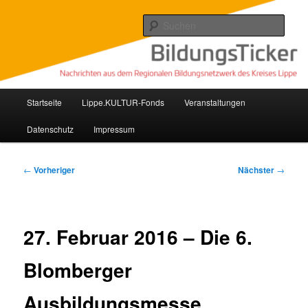
Zum
Nachrichten aus dem regionalen Bildungsnetzwerk des Kreises Lippe
primären
Such
Inhalt
springen
Lippe Bildungsticker
Hauptmenü
Startseite
Lippe.KULTUR-Fonds
Veranstaltungen
Datenschutz
Impressum
Beitragsnavigation
←
Vorheriger
Nächster
→
27. Februar 2016 – Die 6.
Blomberger
Ausbildungsmesse