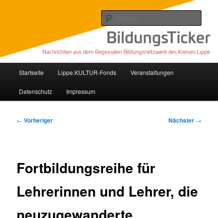
Zum
Nachrichten aus dem regionalen Bildungsnetzwerk des Kreises Lippe
primären
Such
Inhalt
springen
Lippe Bildungsticker
Hauptmenü
Startseite
Lippe.KULTUR-Fonds
Veranstaltungen
Datenschutz
Impressum
Beitragsnavigation
←
Vorheriger
Nächster
→
Fortbildungsreihe für
Lehrerinnen und Lehrer, die
neuzugewanderte