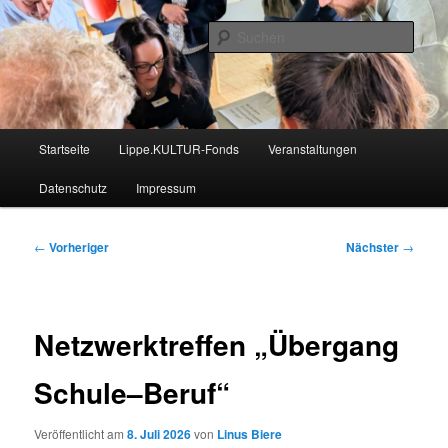
Zum
Nachrichten aus dem regionalen Bildungsnetzwerk des Kreises Lippe
primären
Such
Inhalt
springen
Lippe Bildungsticker
Hauptmenü
Startseite
Lippe.KULTUR-Fonds
Veranstaltungen
Datenschutz
Impressum
Beitragsnavigation
←
Vorheriger
Nächster
→
Netzwerktreffen „Übergang
Schule–Beruf“
Veröffentlicht am
8. Juli 2026
von
Linus Biere