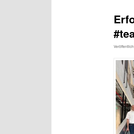
Erf
#te
Veröffentlic