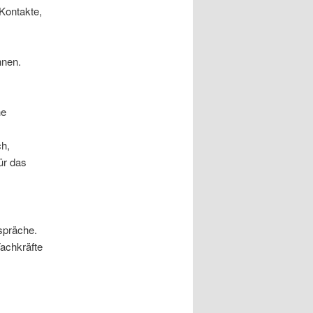
 Kontakte,
nnen.
he
ch,
ür das
spräche.
achkräfte