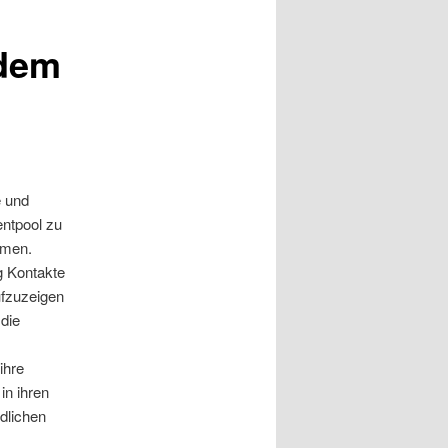
 dem
e und
ntpool zu
mmen.
ig Kontakte
ufzuzeigen
die
ihre
in ihren
dlichen