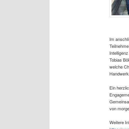
Im anschli
Teilnehme
Intelligen
Tobias Bö
welche Cha
Handwerk b
Ein herzli
Engagement
Gemeinsam 
von morge
Weitere In