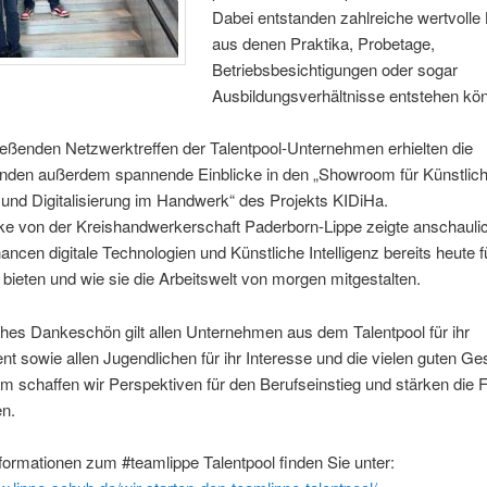
Dabei entstanden zahlreiche wertvolle
aus denen Praktika, Probetage,
Betriebsbesichtigungen oder sogar
Ausbildungsverhältnisse entstehen kö
eßenden Netzwerktreffen der Talentpool-Unternehmen erhielten die
nden außerdem spannende Einblicke in den „Showroom für Künstlic
z und Digitalisierung im Handwerk“ des Projekts KIDiHa.
ke von der Kreishandwerkerschaft Paderborn-Lippe zeigte anschauli
ncen digitale Technologien und Künstliche Intelligenz bereits heute f
ieten und wie sie die Arbeitswelt von morgen mitgestalten.
ches Dankeschön gilt allen Unternehmen aus dem Talentpool für ihr
 sowie allen Jugendlichen für ihr Interesse und die vielen guten Ge
schaffen wir Perspektiven für den Berufseinstieg und stärken die F
n.
formationen zum #teamlippe Talentpool finden Sie unter: