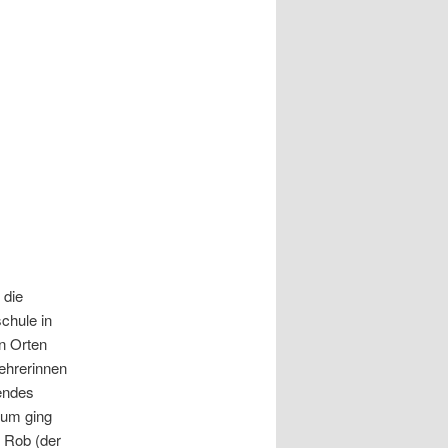
 die
chule in
n Orten
Lehrerinnen
hendes
rum ging
.
Rob (der