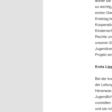
woher sie
so wichtig
ersten Ge
Kreistag b
Kooperatio
Kinderrech
Rechte un
unseren S
Jugendzen
Projekt ei
Kreis Lip
Bei der ko
der Leitun
Heranwach
Jugendlich
vorstellen
und sie mi