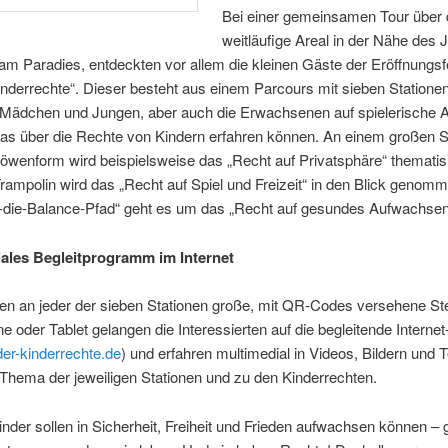
Bei einer gemeinsamen Tour über
weitläufige Areal in der Nähe des 
m Paradies, entdeckten vor allem die kleinen Gäste der Eröffnungsf
inderrechte“. Dieser besteht aus einem Parcours mit sieben Stationen
 Mädchen und Jungen, aber auch die Erwachsenen auf spielerische A
as über die Rechte von Kindern erfahren können. An einem großen S
Löwenform wird beispielsweise das „Recht auf Privatsphäre“ thematis
Trampolin wird das „Recht auf Spiel und Freizeit“ in den Blick genom
-die-Balance-Pfad“ geht es um das „Recht auf gesundes Aufwachsen
ales Begleitprogramm im Internet
en an jeder der sieben Stationen große, mit QR-Codes versehene Ste
 oder Tablet gelangen die Interessierten auf die begleitende Internet
er-kinderrechte.de
) und erfahren multimedial in Videos, Bildern und 
Thema der jeweiligen Stationen und zu den Kinderrechten.
nder sollen in Sicherheit, Freiheit und Frieden aufwachsen können – 