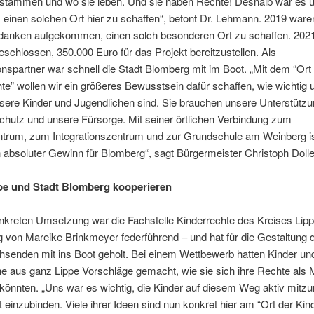
 stammen und wo sie leben. Und sie haben Rechte! Deshalb war es 
, einen solchen Ort hier zu schaffen“, betont Dr. Lehmann. 2019 ware
danken aufgekommen, einen solch besonderen Ort zu schaffen. 2021
eschlossen, 350.000 Euro für das Projekt bereitzustellen. Als
nspartner war schnell die Stadt Blomberg mit im Boot. „Mit dem “Ort
te” wollen wir ein größeres Bewusstsein dafür schaffen, wie wichtig 
sere Kinder und Jugendlichen sind. Sie brauchen unsere Unterstützu
chutz und unsere Fürsorge. Mit seiner örtlichen Verbindung zum
trum, zum Integrationszentrum und zur Grundschule am Weinberg i
n absoluter Gewinn für Blomberg“, sagt Bürgermeister Christoph Dolle
pe und Stadt Blomberg kooperieren
nkreten Umsetzung war die Fachstelle Kinderrechte des Kreises Lipp
g von Mareike Brinkmeyer federführend – und hat für die Gestaltung d
senden mit ins Boot geholt. Bei einem Wettbewerb hatten Kinder un
e aus ganz Lippe Vorschläge gemacht, wie sie sich ihre Rechte als 
 könnten. „Uns war es wichtig, die Kinder auf diesem Weg aktiv mit
t einzubinden. Viele ihrer Ideen sind nun konkret hier am “Ort der Kin