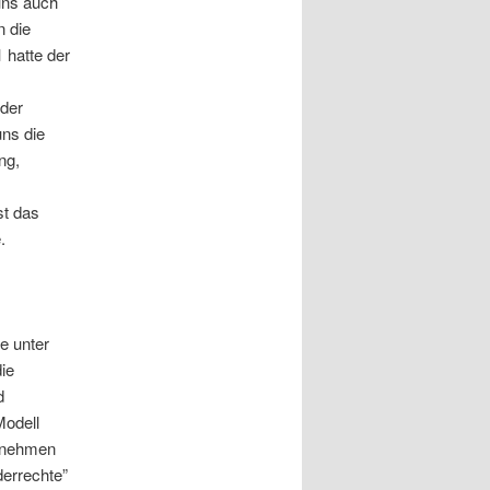
uns auch
n die
 hatte der
 der
uns die
ng,
st das
.
e unter
ie
d
Modell
zunehmen
derrechte”