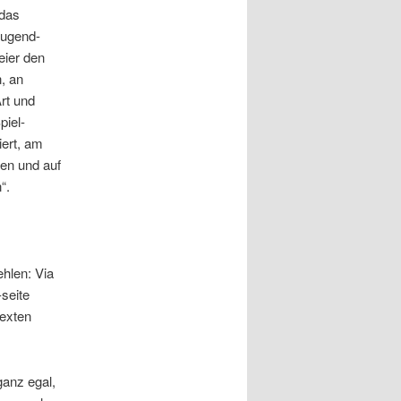
 das
Jugend-
eier den
, an
rt und
piel-
iert, am
men und auf
“.
hlen: Via
-seite
Texten
ganz egal,