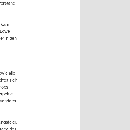
vorstand
d kann
r Löwe
re“ in den
wie alle
htet sich
hops,
Aspekte
esonderen
ngsfeier.
srede des