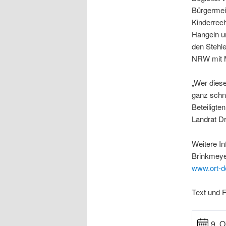
Bürgermeis
Kinderrech
Hangeln u
den Stehle
NRW mit M
„Wer dies
ganz schne
Beteiligte
Landrat D
Weitere In
Brinkmeyer
www.ort-d
Text und F
9. O