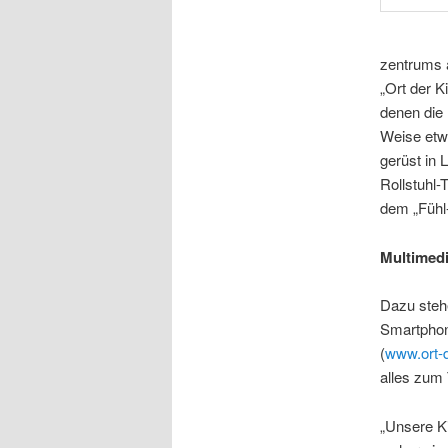
zentrums a
„Ort der K
denen die
Weise etw
gerüst in 
Rollstuhl-
dem „Fühl
Multimedi
Dazu steh
Smartphone
(
www.ort-d
alles zum 
„Unsere Ki