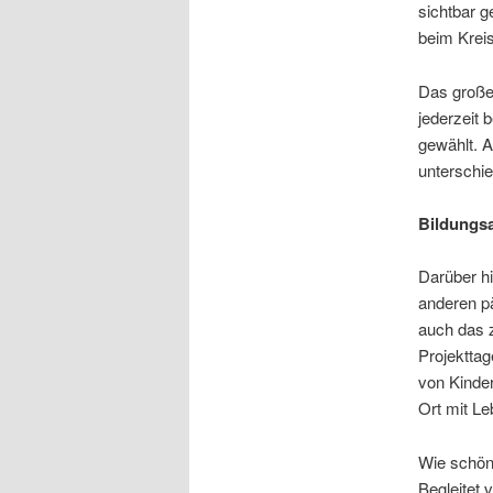
sichtbar g
beim Kreis
Das große 
jederzeit 
gewählt. A
unterschi
Bildungsa
Darüber hi
anderen pä
auch das z
Projekttag
von Kinde
Ort mit Le
Wie schön 
Begleitet