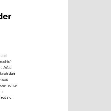
der
 und
rechte“
en. „Was
durch den
 etwas
der-rechte
rm
reut sich