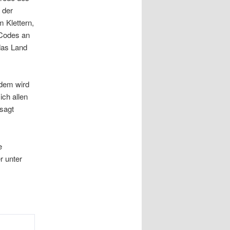
 der
 Klettern,
-Codes an
das Land
 dem wird
ich allen
 sagt
e
r unter