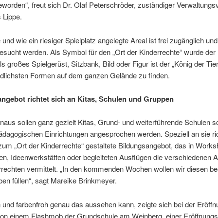
eworden“, freut sich Dr. Olaf Peterschröder, zuständiger Verwaltungs
 Lippe.
und wie ein riesiger Spielplatz angelegte Areal ist frei zugänglich un
besucht werden. Als Symbol für den „Ort der Kinderrechte“ wurde de
ls großes Spielgerüst, Sitzbank, Bild oder Figur ist der „König der Tie
edlichsten Formen auf dem ganzen Gelände zu finden.
ngebot richtet sich an Kitas, Schulen und Gruppen
naus sollen ganz gezielt Kitas, Grund- und weiterführende Schulen so
dagogischen Einrichtungen angesprochen werden. Speziell an sie ric
um „Ort der Kinderrechte“ gestaltete Bildungsangebot, das in Works
en, Ideenwerkstätten oder begleiteten Ausflügen die verschiedenen 
rrechten vermittelt. „In den kommenden Wochen wollen wir diesen b
ben füllen“, sagt Mareike Brinkmeyer.
und farbenfroh genau das aussehen kann, zeigte sich bei der Eröffnu
 von einem Flashmob der Grundschule am Weinberg, einer Eröffnung