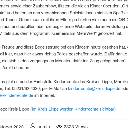
ters sowie einer Zaubershow, flitzten die vielen Kinder über den „Ort
te“ und hatten an den verschiedenen Spielstationen sichtlich Spaß am
nd Toben. Gemeinsam mit ihren Eltern probierten viele auch die QR
n aus und scrollten über die begleitende Webseite, deren Erstellung 
itteln aus dem Programm „Gemeinsam MehrWert“ gefördert hat.
e Freude und diese Begeisterung bei den Kindern heute gesehen hat,
ll klar, dass hier etwas richtig Tolles geschaffen wurde. Dafür danke 
n, die sich in den vergangenen Monaten dafür ins Zeug gelegt haben“,
r. Axel Lehmann.
fos gibt es bei der Fachstelle Kinderrechte des Kreises Lippe, Mareik
, Tel. 05231/62-4330, per E-Mail an
kinderrechte@kreis-lippe.de
ode
er-kinderrechte.de
im Internet.
oto: Kreis Lippe (
Im Kreis Lippe werden Kinderrechte sichtbar
)
admin
2323 Views
ktober 2023