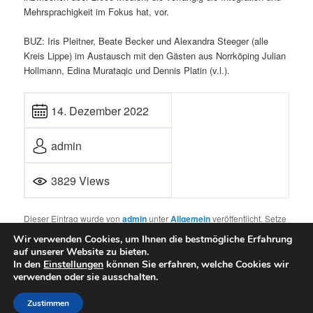
Mehrsprachigkeit im Fokus hat, vor.
BUZ: Iris Pleitner, Beate Becker und Alexandra Steeger (alle
Kreis Lippe) im Austausch mit den Gästen aus Norrköping Julian
Hollmann, Edina Murataqic und Dennis Platin (v.l.).
14. Dezember 2022
admin
3829 Views
Dieser Eintrag wurde von
admin
unter
Allgemein
veröffentlicht. Setze
ein Lesezeichen für den
Permalink
.
Wir verwenden Cookies, um Ihnen die bestmögliche Erfahrung
auf unserer Website zu bieten.
In den
Einstellungen
können Sie erfahren, welche Cookies wir
verwenden oder sie ausschalten.
Mit Stolz präsentiert von WordPress
Zustimmen