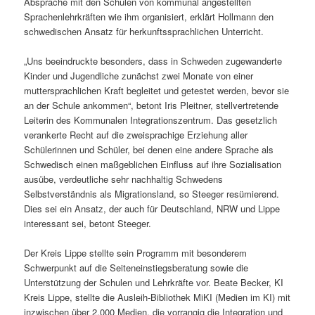
Absprache mit den Schulen von kommunal angestellten
Sprachenlehrkräften wie ihm organisiert, erklärt Hollmann den
schwedischen Ansatz für herkunftssprachlichen Unterricht.
„Uns beeindruckte besonders, dass in Schweden zugewanderte
Kinder und Jugendliche zunächst zwei Monate von einer
muttersprachlichen Kraft begleitet und getestet werden, bevor sie
an der Schule ankommen“, betont Iris Pleitner, stellvertretende
Leiterin des Kommunalen Integrationszentrum. Das gesetzlich
verankerte Recht auf die zweisprachige Erziehung aller
Schülerinnen und Schüler, bei denen eine andere Sprache als
Schwedisch einen maßgeblichen Einfluss auf ihre Sozialisation
ausübe, verdeutliche sehr nachhaltig Schwedens
Selbstverständnis als Migrationsland, so Steeger resümierend.
Dies sei ein Ansatz, der auch für Deutschland, NRW und Lippe
interessant sei, betont Steeger.
Der Kreis Lippe stellte sein Programm mit besonderem
Schwerpunkt auf die Seiteneinstiegsberatung sowie die
Unterstützung der Schulen und Lehrkräfte vor. Beate Becker, KI
Kreis Lippe, stellte die Ausleih-Bibliothek MiKI (Medien im KI) mit
inzwischen über 2.000 Medien, die vorrangig die Integration und