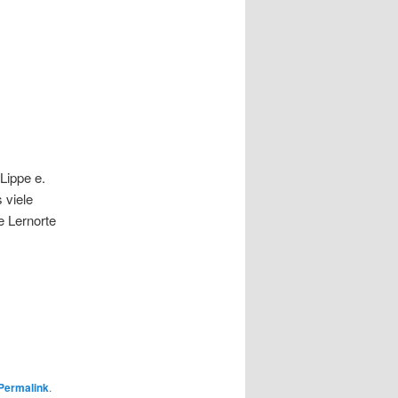
Lippe e.
s viele
e Lernorte
Permalink
.