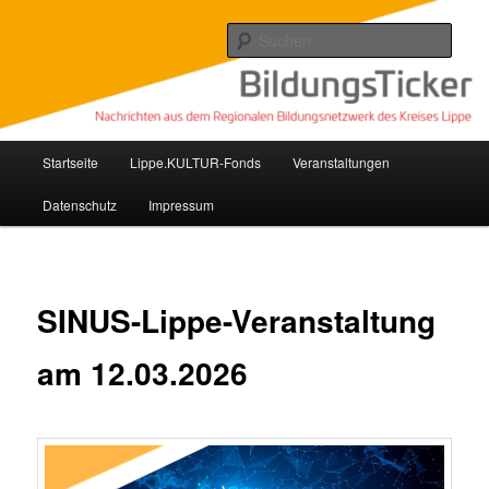
Zum
Nachrichten aus dem regionalen Bildungsnetzwerk des Kreises Lippe
primären
Such
Inhalt
springen
Lippe Bildungsticker
Hauptmenü
Startseite
Lippe.KULTUR-Fonds
Veranstaltungen
Datenschutz
Impressum
SINUS-Lippe-Veranstaltung
am 12.03.2026